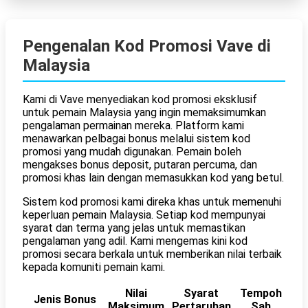
Pengenalan Kod Promosi Vave di
Malaysia
Kami di Vave menyediakan kod promosi eksklusif
untuk pemain Malaysia yang ingin memaksimumkan
pengalaman permainan mereka. Platform kami
menawarkan pelbagai bonus melalui sistem kod
promosi yang mudah digunakan. Pemain boleh
mengakses bonus deposit, putaran percuma, dan
promosi khas lain dengan memasukkan kod yang betul.
Sistem kod promosi kami direka khas untuk memenuhi
keperluan pemain Malaysia. Setiap kod mempunyai
syarat dan terma yang jelas untuk memastikan
pengalaman yang adil. Kami mengemas kini kod
promosi secara berkala untuk memberikan nilai terbaik
kepada komuniti pemain kami.
Nilai
Syarat
Tempoh
Jenis Bonus
Maksimum
Pertaruhan
Sah