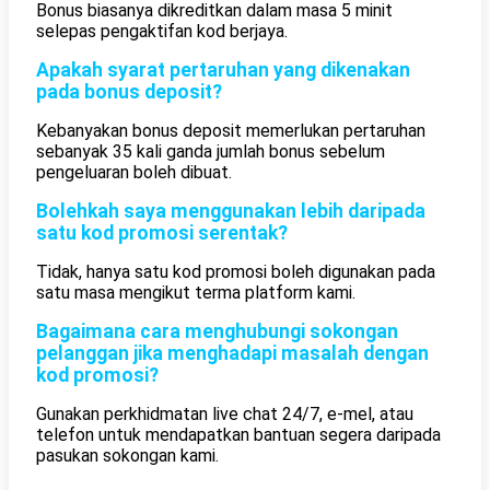
Bonus biasanya dikreditkan dalam masa 5 minit
selepas pengaktifan kod berjaya.
Apakah syarat pertaruhan yang dikenakan
pada bonus deposit?
Kebanyakan bonus deposit memerlukan pertaruhan
sebanyak 35 kali ganda jumlah bonus sebelum
pengeluaran boleh dibuat.
Bolehkah saya menggunakan lebih daripada
satu kod promosi serentak?
Tidak, hanya satu kod promosi boleh digunakan pada
satu masa mengikut terma platform kami.
Bagaimana cara menghubungi sokongan
pelanggan jika menghadapi masalah dengan
kod promosi?
Gunakan perkhidmatan live chat 24/7, e-mel, atau
telefon untuk mendapatkan bantuan segera daripada
pasukan sokongan kami.