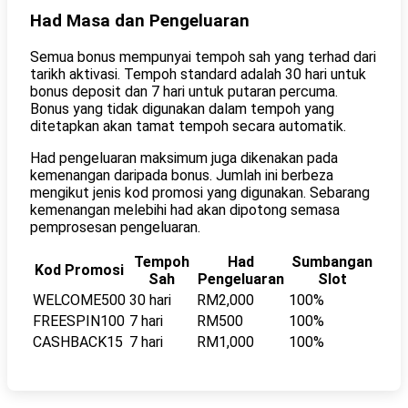
Had Masa dan Pengeluaran
Semua bonus mempunyai tempoh sah yang terhad dari
tarikh aktivasi. Tempoh standard adalah 30 hari untuk
bonus deposit dan 7 hari untuk putaran percuma.
Bonus yang tidak digunakan dalam tempoh yang
ditetapkan akan tamat tempoh secara automatik.
Had pengeluaran maksimum juga dikenakan pada
kemenangan daripada bonus. Jumlah ini berbeza
mengikut jenis kod promosi yang digunakan. Sebarang
kemenangan melebihi had akan dipotong semasa
pemprosesan pengeluaran.
Tempoh
Had
Sumbangan
Kod Promosi
Sah
Pengeluaran
Slot
WELCOME500
30 hari
RM2,000
100%
FREESPIN100
7 hari
RM500
100%
CASHBACK15
7 hari
RM1,000
100%