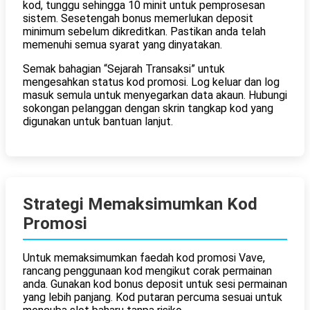
kod, tunggu sehingga 10 minit untuk pemprosesan
sistem. Sesetengah bonus memerlukan deposit
minimum sebelum dikreditkan. Pastikan anda telah
memenuhi semua syarat yang dinyatakan.
Semak bahagian “Sejarah Transaksi” untuk
mengesahkan status kod promosi. Log keluar dan log
masuk semula untuk menyegarkan data akaun. Hubungi
sokongan pelanggan dengan skrin tangkap kod yang
digunakan untuk bantuan lanjut.
Strategi Memaksimumkan Kod
Promosi
Untuk memaksimumkan faedah kod promosi Vave,
rancang penggunaan kod mengikut corak permainan
anda. Gunakan kod bonus deposit untuk sesi permainan
yang lebih panjang. Kod putaran percuma sesuai untuk