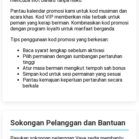
mencuba slot baharu tanpa risiko.
Pantau kalendar promosi kami untuk kod musiman dan
acara khas. Kod VIP memberikan nilai terbaik untuk
pemain yang kerap bermain. Kombinasikan kod promosi
dengan program loyalti untuk manfaat berganda.
Tips penggunaan kod promosi yang berkesan:
Baca syarat lengkap sebelum aktivasi
Pilih permainan dengan sumbangan pertaruhan
tinggi
Atur masa bermain mengikut tempoh sah bonus
Simpan kod untuk sesi permainan yang sesuai
Pantau kemajuan keperluan pertaruhan secara
berkala
Sokongan Pelanggan dan Bantuan
Pasukan sokongan pelanggan Vave sedia membantu