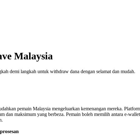
ave Malaysia
angkah demi langkah untuk withdraw dana dengan selamat dan mudah.
udahkan pemain Malaysia mengeluarkan kemenangan mereka. Platform 
m dan maksimum yang berbeza. Pemain boleh memilih antara e-wallet,
h.
prosesan